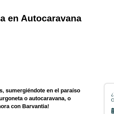
da en Autocaravana
as, sumergiéndote en el paraíso
¿
furgoneta o autocaravana, o
C
hora con Barvantia!