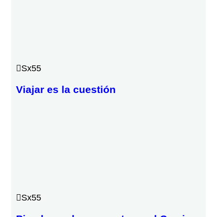
Sx55
Viajar es la cuestión
Sx55