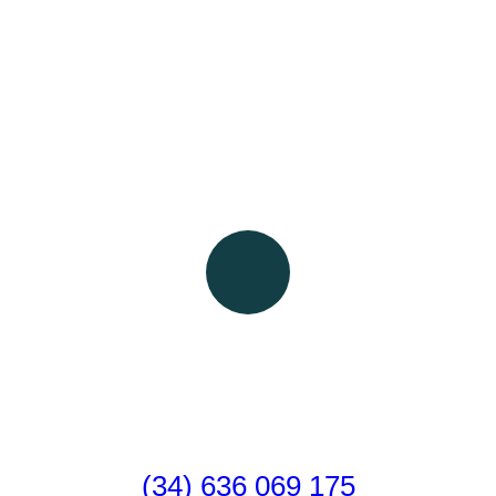
Camino de Santiago para furgonetas
camper y autocaravanas.
¿Alguna consulta?
Llámanos y hablamos
(34) 636 069 175