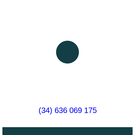
Camino de Santiago para furgonetas
camper y autocaravanas.
¿Alguna consulta?
Llámanos y hablamos
(34) 636 069 175